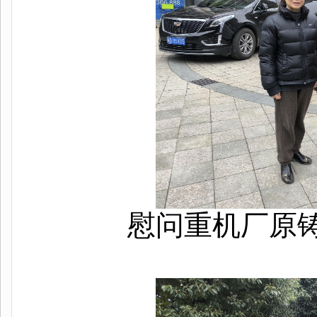
慰问重机厂原