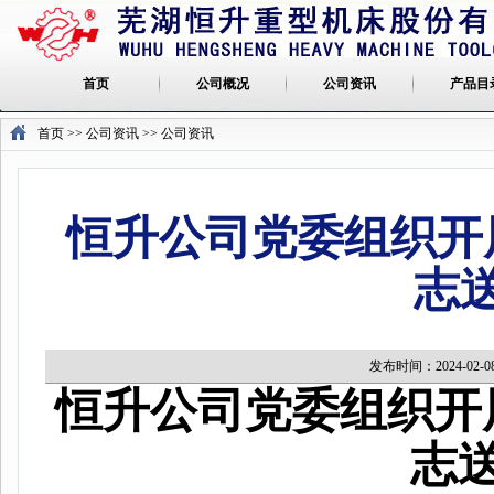
首页
公司概况
公司资讯
产品目
首页
>> 公司资讯 >>
公司资讯
恒升公司党委组织开
志
发布时间：2024-0
恒升公司党委组织开
志