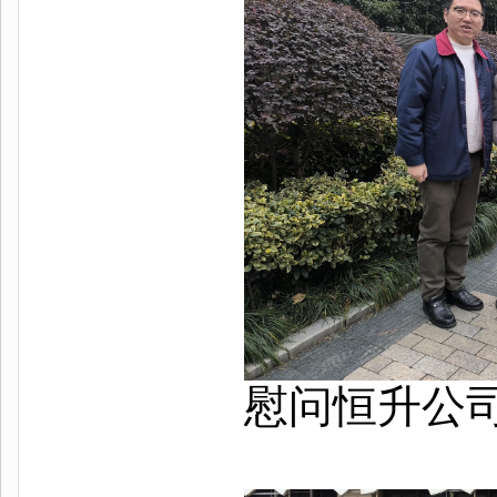
慰问恒升公