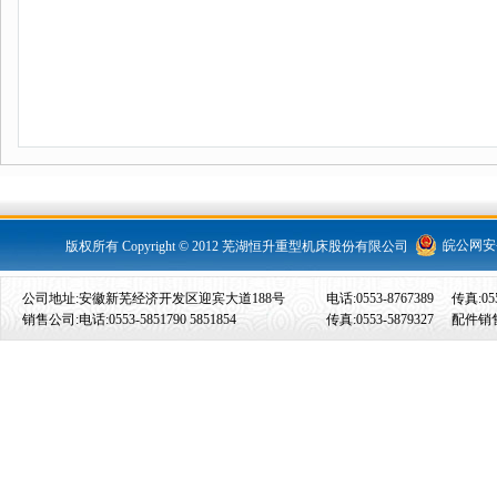
皖公网安备 
版权所有 Copyright © 2012 芜湖恒升重型机床股份有限公司
公司地址:安徽新芜经济开发区迎宾大道188号
电话:0553-8767389
传真:055
销售公司:电话:0553-5851790 5851854
传真:0553-5879327
配件销售: